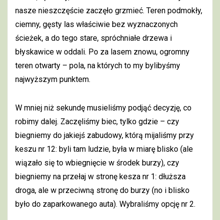
nasze nieszczęście zaczęło grzmieć. Teren podmokły,
ciemny, gęsty las właściwie bez wyznaczonych
ścieżek, a do tego stare, spróchniałe drzewa i
błyskawice w oddali. Po za lasem znowu, ogromny
teren otwarty – pola, na których to my bylibyśmy
najwyższym punktem.
W mniej niż sekundę musieliśmy podjąć decyzję, co
robimy dalej. Zaczęliśmy biec, tylko gdzie – czy
biegniemy do jakiejś zabudowy, którą mijaliśmy przy
keszu nr 12: byli tam ludzie, była w miarę blisko (ale
wiązało się to wbiegnięcie w środek burzy), czy
biegniemy na przełaj w stronę kesza nr 1: dłuższa
droga, ale w przeciwną stronę do burzy (no i blisko
było do zaparkowanego auta). Wybraliśmy opcję nr 2.