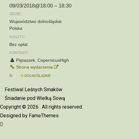
09/03/2018@18:00 – 18:30
GDZIE:
Województwo dolnośląskie
Polska
KOSZTY:
Bez opłat
KONTAKT:
Piętaszek, CopernicusHigh
Strona wydarzenia
DOLNOŚLĄSKIE
Nawigacja
Festiwal Leśnych Smaków
wpisu
Śniadanie pod Wielką Sową
Copyright © 2026
. All rights reserved.
Designed by
FameThemes