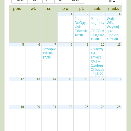
pon.
wt.
śr.
czw.
pt.
sob.
niedz.
1
2
3
4
2 bad
Morze
Wały
DoGgys
zagramy
Wiślane
visit
–
Wzywaj
Gdansk
GEOBIN
ą 4 –
GOQUIZ
Opaleni
16:30
e
15:00
09:00
5
6
7
8
9
10
11
Stroopw
Z wieżą
afels!!!
się
zmierz
17:30
XVII –
Czołem
Chłopak
i!!!
15:00
12
13
14
15
16
17
18
19
20
21
22
23
24
25